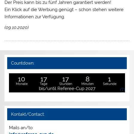
Der Preis kann bis zu fünf Jahren garantiert werden!
Ein Klick auf die Werbung genügt – schon stehen weitere
Informationen zur Verfügung.
(09.10.2020)
Countdown:
10
17
17
8
1
Monate
Tage
Stunden
Minuten
Sekunde
bis/until Referee-Cup 2027
i
Kontakt/Contact:
Mails an/to: