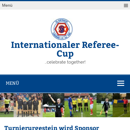
Zum
Menü
Inhalt
springen
Internationaler Referee-
Cup
…celebrate together!
MENÜ
Turnierurgestein wird Sponsor