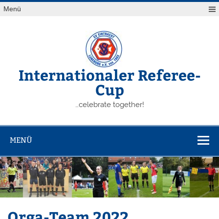
Zum
Menü
Inhalt
springen
Internationaler Referee-
Cup
…celebrate together!
MENÜ
Orga-Team 2022