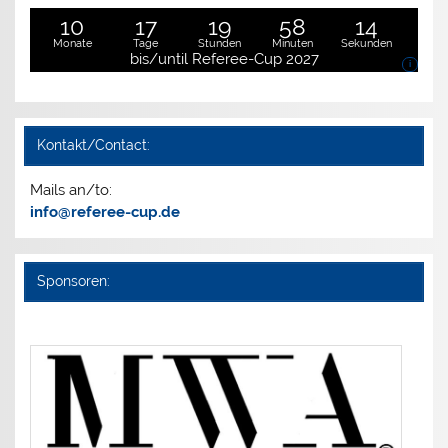
10
17
19
58
13
Monate
Tage
Stunden
Minuten
Sekunden
bis/until Referee-Cup 2027
i
Kontakt/Contact:
Mails an/to:
info@referee-cup.de
Sponsoren: