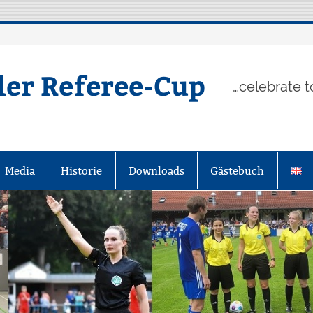
ler Referee-Cup
…celebrate t
Media
Historie
Downloads
Gästebuch