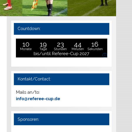
Countdown:
10
19
23
44
15
Monate
Tage
Stunden
Minuten
Sekunden
bis/until Referee-Cup 2027
i
Kontakt/Contact:
Mails an/to:
info@referee-cup.de
Sponsoren: