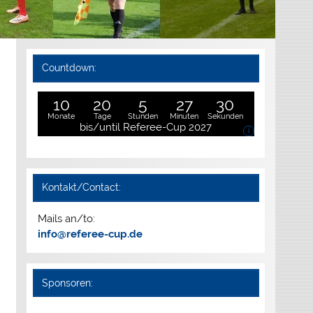
Countdown:
10
20
5
27
28
Monate
Tage
Stunden
Minuten
Sekunden
bis/until Referee-Cup 2027
i
Kontakt/Contact:
Mails an/to:
info@referee-cup.de
Sponsoren: