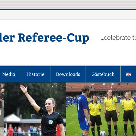
ler Referee-Cup
…celebrate t
Media
Historie
Downloads
Gästebuch