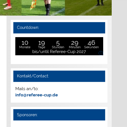
Countdown:
10
19
5
29
45
Monate
Tage
Stunden
Minuten
Sekunden
bis/until Referee-Cup 2027
i
Kontakt/Contact:
Mails an/to:
info@referee-cup.de
Sponsoren: