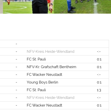
-
-
NFV-Kreis Heide-Wendland
-:-
-
FC St. Pauli
0:1
-
NFV-Kr. Grafschaft Bentheim
0:1
-
FC Wacker Neustadt
-:-
-
Young Boys Berlin
0:1
-
FC St. Pauli
1:3
-
NFV-Kreis Heide-Wendland
-:-
-
FC Wacker Neustadt
0:1