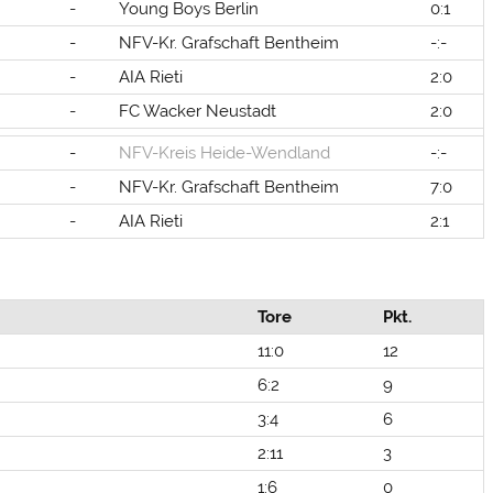
-
Young Boys Berlin
0:1
-
NFV-Kr. Grafschaft Bentheim
-:-
-
AIA Rieti
2:0
-
FC Wacker Neustadt
2:0
-
NFV-Kreis Heide-Wendland
-:-
-
NFV-Kr. Grafschaft Bentheim
7:0
-
AIA Rieti
2:1
Tore
Pkt.
11:0
12
6:2
9
3:4
6
2:11
3
1:6
0