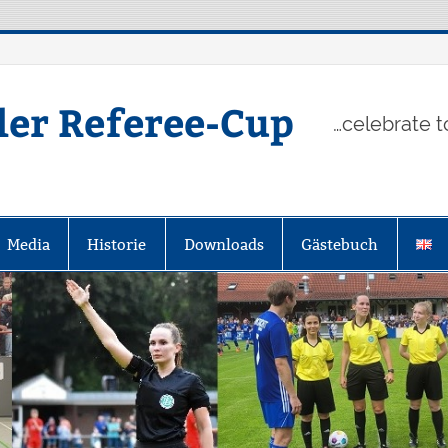
ler Referee-Cup
…celebrate t
Media
Historie
Downloads
Gästebuch