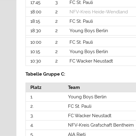
17:45
3
FC St. Pauli
18:00
2
NFV-Kreis Heide-Wendland
18:15
2
FC St. Pauli
18:30
2
Young Boys Berlin
10:00
2
FC St. Pauli
10:15
2
Young Boys Berlin
10:30
2
FC Wacker Neustadt
Tabelle Gruppe C:
Platz
Team
1.
Young Boys Berlin
2.
FC St. Pauli
3.
FC Wacker Neustadt
4.
NFV-Kreis Grafschaft Bentheim
5.
AIA Rieti