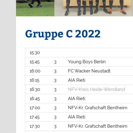
Gruppe C 2022
15:30
15:45
3
Young Boys Berlin
16:00
3
FC Wacker Neustadt
16:15
3
AIA Rieti
16:30
3
NFV-Kreis Heide-Wendland
16:45
3
AIA Rieti
17:00
3
NFV-Kr. Grafschaft Bentheim
17:45
3
AIA Rieti
17:30
3
NFV-Kr. Grafschaft Bentheim